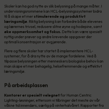
Skoler kan ha god nytte av slik belysning på mange måter. I
undervisningsrommene kan HCL-belysningssystemer bidra
til å skape et mer
stimulerende og produktivt
læringsmiljø
. Riktig belysning kan forbedre både elevenes
og lærernes trivsel, redusere slitne øyne og hodepine, samt
øke oppmerksomhet og fokus.
Dette kan være spesielt
nyttig under prøver og andre krevende oppgaver der
optimal konsentrasjon er avgjørende.
Flere og flere skoler har startet å implementere HCL-
systemer, for å dra nytte av de mange fordelene. Ved å
tilpasse belysningen etter menneskers biologiske behov kan
man skape et mer behagelig, helsefremmende og effektivt
læringsmiljø.
På arbeidsplassen
Kontorer er spesielt velegnet
for Human Centric
Lighting-løsninger, ettersom vi tilbringer det meste av vår
våkne tid innendørs, særlig på vinterhalvåret. Rapporter fra