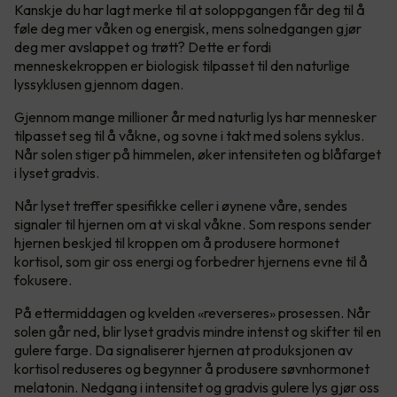
Kanskje du har lagt merke til at soloppgangen får deg til å
føle deg mer våken og energisk, mens solnedgangen gjør
deg mer avslappet og trøtt? Dette er fordi
menneskekroppen er biologisk tilpasset til den naturlige
lyssyklusen gjennom dagen.
Gjennom mange millioner år med naturlig lys har mennesker
tilpasset seg til å våkne, og sovne i takt med solens syklus.
Når solen stiger på himmelen, øker intensiteten og blåfarget
i lyset gradvis.
Når lyset treffer spesifikke celler i øynene våre, sendes
signaler til hjernen om at vi skal våkne. Som respons sender
hjernen beskjed til kroppen om å produsere hormonet
kortisol, som gir oss energi og forbedrer hjernens evne til å
fokusere.
På ettermiddagen og kvelden «reverseres» prosessen. Når
solen går ned, blir lyset gradvis mindre intenst og skifter til en
gulere farge. Da signaliserer hjernen at produksjonen av
kortisol reduseres og begynner å produsere søvnhormonet
melatonin. Nedgang i intensitet og gradvis gulere lys gjør oss