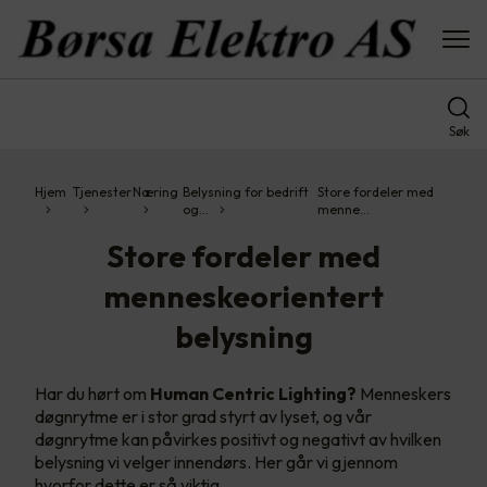
Søk
Hjem
Tjenester
Næring
Belysning for bedrift
Store fordeler med
og…
menne…
Store fordeler med
menneskeorientert
belysning
Har du hørt om
Human Centric Lighting?
Menneskers
døgnrytme er i stor grad styrt av lyset, og vår
døgnrytme kan påvirkes positivt og negativt av hvilken
belysning vi velger innendørs. Her går vi gjennom
hvorfor dette er så viktig.