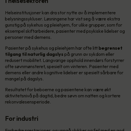
I helsesektoren
Helseinstitusjoner kan dra stor nytte av å implementere
belysningssykluser. Løsningene har vist seg å være ekstra
gunstig på sykehus og pleiehjem, for ulike grupper, som for
eksempel skiftarbeidere, pasienter med psykiske lidelser og
personer med demens.
Pasienter på sykehus og pleiehjem har ofte litt
begrenset
tilgang til naturlig dagslys
på grunn av sykdom eller
redusert mobilitet. Langvarige opphold innendørs forstyrrer
ofte søvnmønsteret, spesielt om vinteren. Pasienter med
demens eller andre kognitive lidelser er spesielt sårbare for
mangel på dagslys.
Resultatet for beboerne og pasientene kan være økt
aktivitetsnivå på dagtid, bedre søvn om natten og kortere
rekonvalesensperiode.
For industri
Forbedre prestasjoner, og unngå ulykker og feil med en god