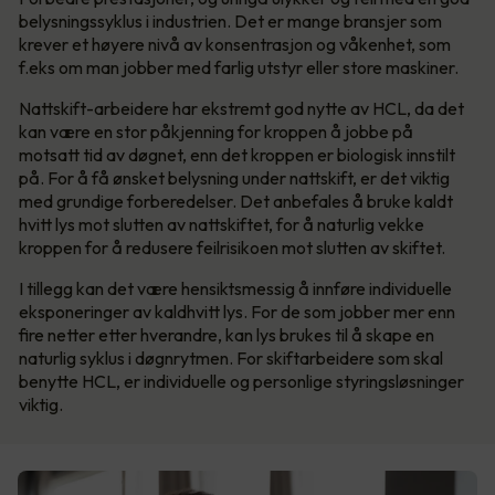
belysningssyklus i industrien. Det er mange bransjer som
krever et høyere nivå av konsentrasjon og våkenhet, som
f.eks om man jobber med farlig utstyr eller store maskiner.
Nattskift-arbeidere har ekstremt god nytte av HCL, da det
kan være en stor påkjenning for kroppen å jobbe på
motsatt tid av døgnet, enn det kroppen er biologisk innstilt
på. For å få ønsket belysning under nattskift, er det viktig
med grundige forberedelser. Det anbefales å bruke kaldt
hvitt lys mot slutten av nattskiftet, for å naturlig vekke
kroppen for å redusere feilrisikoen mot slutten av skiftet.
I tillegg kan det være hensiktsmessig å innføre individuelle
eksponeringer av kaldhvitt lys. For de som jobber mer enn
fire netter etter hverandre, kan lys brukes til å skape en
naturlig syklus i døgnrytmen. For skiftarbeidere som skal
benytte HCL, er individuelle og personlige styringsløsninger
viktig.