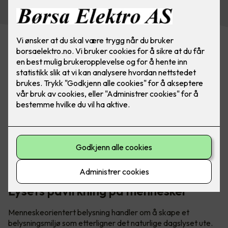
Menneskeorientert belysning (HCL) tar en helhetlig
tilnærming til å forstå hvordan lys påvirker mennesker.
Lysets påvirkning på mennesker
Menneskeorientert belysning handler om å skape et
belysningsmiljø som etterligner det naturlige dagslyset ute.