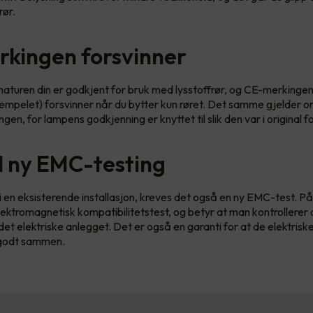
rør.
kingen forsvinner
turen din er godkjent for bruk med lysstoffrør, og CE-merkingen
mpelet) forsvinner når du bytter kun røret. Det samme gjelder 
ngen, for lampens godkjenning er knyttet til slik den var i original f
il ny EMC-testing
i en eksisterende installasjon, kreves det også en ny EMC-test. P
lektromagnetisk kompatibilitetstest, og betyr at man kontrollerer 
 det elektriske anlegget. Det er også en garanti for at de elektris
 godt sammen.