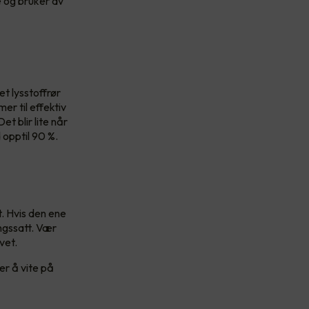
e og bruker av
t lysstoffrør
er til effektiv
et blir lite når
 opptil 90 %.
. Hvis den ene
ngssatt. Vær
ivet.
er å vite på