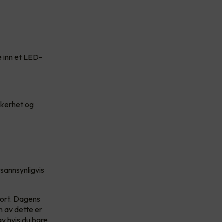
e inn et LED-
ikkerhet og
 sannsynligvis
fort. Dagens
n av dette er
av hvis du bare