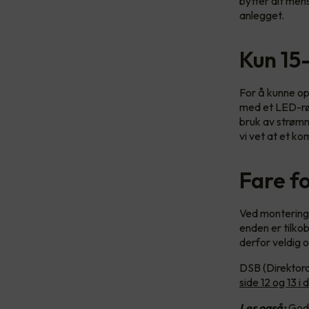
bytter alt men
anlegget.
Kun 15
For å kunne op
med et LED-rør.
bruk av strømme
vi vet at et k
Fare fo
Ved montering 
enden er tilko
derfor veldig o
DSB (Direktora
side 12 og 13 
Les også:
Gode