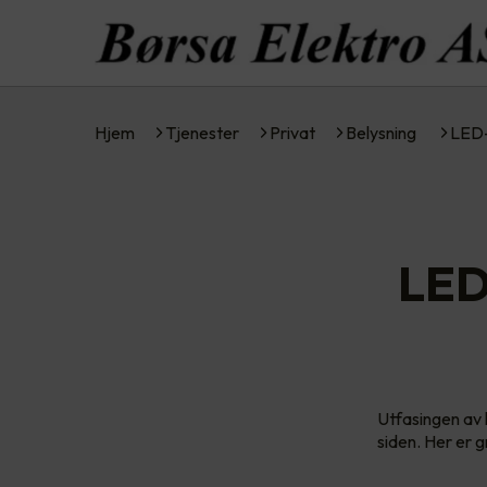
Hjem
Tjenester
Privat
Belysning
LED-
LED-
Utfasingen av l
siden. Her er g