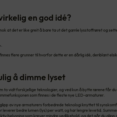
virkelig en god idé?
k at det er like greit å bare ta ut det gamle lysstoffrøret og sett
!».
 finnes flere grunner til hvorfor dette er en dårlig idé, deriblant els
ulig å dimme lyset
 to vidt forskjellige teknologier, og ved kun å bytte rørene får du
dimmefunksjonen som finnes i de fleste nye LED-armaturer.
 glipp av nye armaturers forbedrede teknologi knyttet til synskom
leverer bedre lumen (lys) per watt, og har lengre levetid. Summe
ktiv belysning som krever mindre vedlikehold, og det går du glipp 