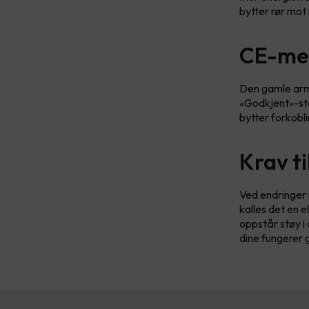
bytter rør mot 
CE-mer
Den gamle arma
«Godkjent»-ste
bytter forkobli
Krav t
Ved endringer 
kalles det en e
oppstår støy i
dine fungerer