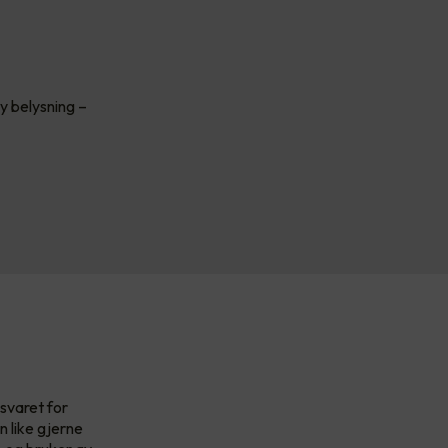
ny belysning –
nsvaret for
n like gjerne