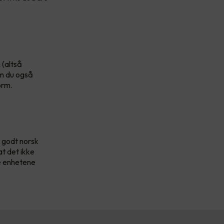
 (altså
om du også
orm.
å godt norsk
at det ikke
ke enhetene