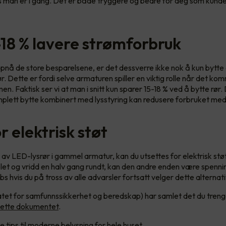
s man er i gang. Det er både tryggere og bedre for deg som kund
-18 % lavere strømforbruk
pnå de store besparelsene, er det dessverre ikke nok å kun bytte e
 Dette er fordi selve armaturen spiller en viktig rolle når det komm
n. Faktisk ser vi at man i snitt kun sparer 15-18 % ved å bytte rør. D
omplett bytte kombinert med lysstyring kan redusere forbruket med
r elektrisk støt
av LED-lysrør i gammel armatur, kan du utsettes for elektrisk støt
blet og vridd en halv gang rundt, kan den andre enden være spenni
bs hvis du på tross av alle advarsler fortsatt velger dette alternat
tet for samfunnssikkerhet og beredskap) har samlet det du treng
i dette dokumentet
.
 tips til moderne belysning for hele huset