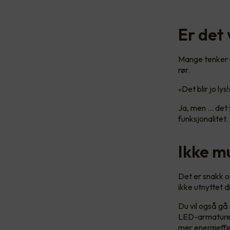
Er det 
Mange tenker no
rør.
«Det blir jo lys
Ja, men ... det
funksjonalitet.
Ikke m
Det er snakk om
ikke utnyttet 
Du vil også gå
LED-armaturer 
mer energieffe