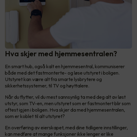
Hva skjer med hjemmesentralen?
En smart hub, også kalt en hjemmesentral, kommuniserer
både med det fastmonterte- og løse utstyret i boligen.
Utstyret kan være alt fra smarte lysbrytere og
sikkerhetssystemer, til TV og høyttalere.
Når du flytter, vil du mest sannsynlig ta med deg alt av løst
utstyr, som TV-en, men utstyret som er fastmontert blir som
oftest igjen i boligen. Hva skjer da med hjemmesentralen,
som er koblet til alt utstyret?
En overføring av eierskapet, med dine tidligere innstillinger,
kan medføre at mange funksjoner ikke lenger er like