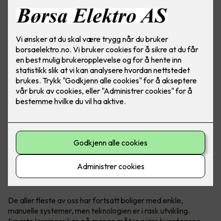
Når vi flytter er det mye å tenke på, og det er ikke så rart at
man kan glemme smarthuset. Hva gjør man med
smarthuset når boligen bytter eier?
De aller fleste av oss har fortsatt boliger med enkle,
manuelle systemer, men teknologien er i rask utvikling.
Smarte løsninger kan på mange måter gjøre hverdagene