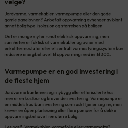
velge?
Jordvarme, varmekabler, varmepumpe eller den gode
gamle panelovnen? Anbefalt oppvarming avhenger av blant
annet boligtype, isolasjon og størrelsen på boligen.
Det er mange myter rundt elektrisk oppvarming, men
sannheten er faktisk at varmekabler og ovner med
enkelttermostater eller et sentralt varmestyringssystem kan
redusere energibehovet til oppvarming med inntil 30%.
Varmepumpe er en god investering i
de fleste hjem
Jordvarme kan lønne seg i nybygg eller etterisolerte hus,
men er en kostbar og krevende investering. Varmepumpe er
en middels kostbar investering som raskt tjener seg inn, men
krever en åpen planløsning eller flere pumper for å dekke
oppvarmingsbehovet i en større bolig.
Les også:
Varmekabler, varmefolie eller varmematte?