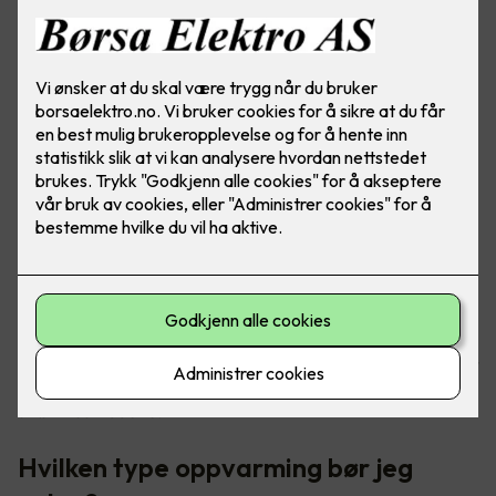
Oppvarming av boligen tar helt klart mest strøm, da er det
godt at det finnes gode løsninger for å senke
strømkostnadene.
Hvilken type oppvarming bør jeg