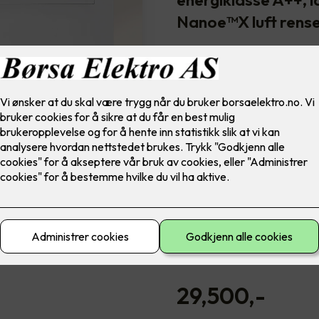
Nanoe™X luft rens
Varmepumper er som regel in
gulvstående varmepumpe har 
smelte inn på beste måte i hj
tilsvarer hvisking.
Panasonic Z passer for deg s
Den kan delvis skjules i vegg
plasseres under et vindu elle
gjemmer det seg en mengde p
I tillegg til å varme huset d
varmepumpen også inneluften f
sommermånedene kan du bruk
innetemperatur, selv i de v
29,500
,-