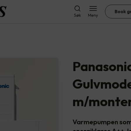
Book g
Søk
Meny
Panasoni
Gulvmode
m/monter
Varmepumpen som h
energiklasse A++, 