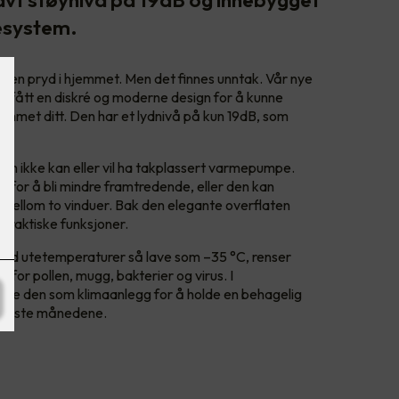
esystem.
gen pryd i hjemmet. Men det finnes unntak. Vår nye
fått en diskré og moderne design for å kunne
emmet ditt. Den har et lydnivå på kun 19dB, som
om ikke kan eller vil ha takplassert varmepumpe.
en for å bli mindre framtredende, eller den kan
r mellom to vinduer. Bak den elegante overflaten
raktiske funksjoner.
itt ved utetemperaturer så lave som –35 °C, renser
or pollen, mugg, bakterier og virus. I
e den som klimaanlegg for å holde en behagelig
armeste månedene.