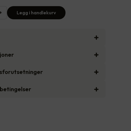
+
Legg i handlekurv
sjoner
gsforutsetninger
sbetingelser