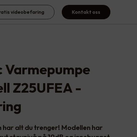
ratis videobefaring
Kontakt oss
c Varmepumpe
ll Z25UFEA -
ing
ar alt du trenger! Modellen har
lavt støynivå på 19dB og innebygget