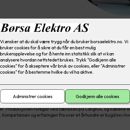
entet er tilgjengelig i Nexans’ nye serviceforpakning EASYpack 
asser til MOBIWAY MOB trommelstativ.
00 år med norsk kabelkompeta
r forsket på, utviklet og produsert kabler i mer enn 100 år for uli
er. Produksjonen foregår ved fabrikken på Langhus, og kablene er
. Kompetansen og erfaringen fra over et århundre er bygd inn i hv