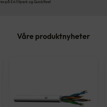
res på EASYpack og QuickReel
Våre produktnyheter