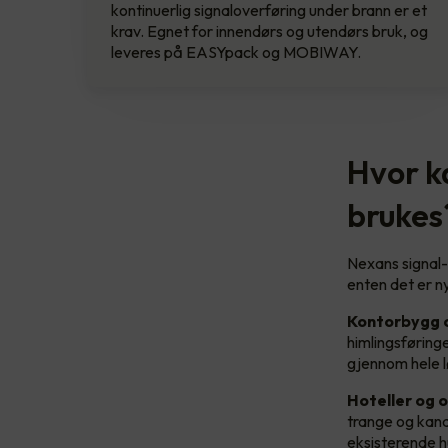
kontinuerlig signaloverføring under brann er et
krav. Egnet for innendørs og utendørs bruk, og
leveres på EASYpack og MOBIWAY.
Hvor k
brukes
Nexans signal-
enten det er ny
Kontorbygg 
himlingsføring
gjennom hele l
Hoteller og 
trange og kanal
eksisterende h