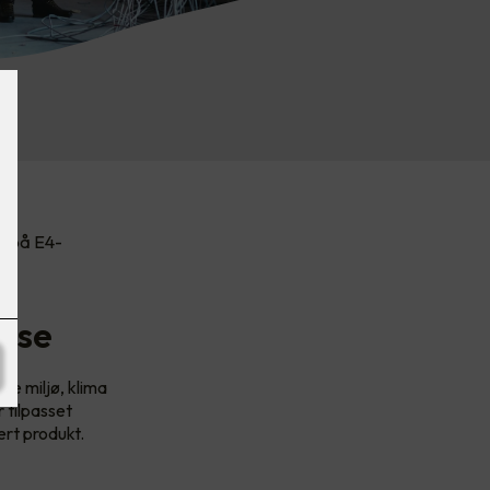
og på E4-
nse
ke miljø, klima
 tilpasset
ert produkt.