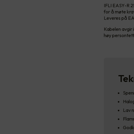
IFLI EASY-R 25
for å møte kra
Leveres på EA
Kabelen avgir i
høy persontetth
Tek
Spenn
Halog
Lav r
Flam
Godk