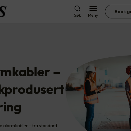
Book g
Søk
Meny
rmkabler –
skprodusert
ring
ie alarmkabler – fra standard