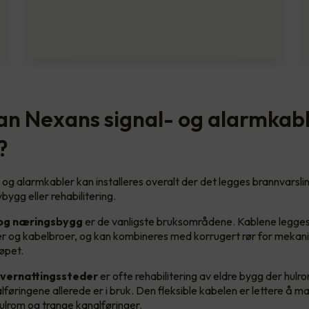
an Nexans signal- og alarmkab
?
 og alarmkabler kan installeres overalt der det legges brannvarsli
bygg eller rehabilitering.
og næringsbygg
er de vanligste bruksområdene. Kablene legges 
er og kabelbroer, og kan kombineres med korrugert rør for mekani
øpet.
overnattingssteder
er ofte rehabilitering av eldre bygg der hul
føringene allerede er i bruk. Den fleksible kabelen er lettere å ma
ulrom og trange kanalføringer.