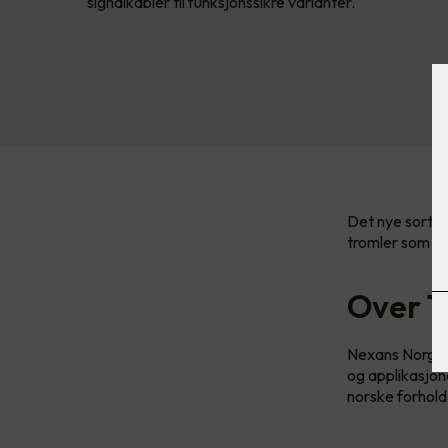
signalkabler til funksjonssikre varianter.
Det nye sortim
tromler som p
Over 1
Nexans Norge ha
og applikasjon
norske forhold