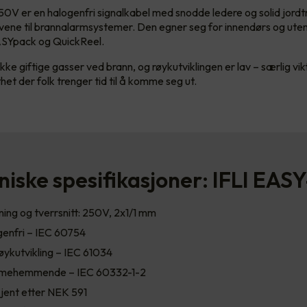
0V er en halogenfri signalkabel med snodde ledere og solid jordt
vene til brannalarmsystemer. Den egner seg for innendørs og ute
SYpack og QuickReel.
kke giftige gasser ved brann, og røykutviklingen er lav – særlig vi
et der folk trenger tid til å komme seg ut.
niske spesifikasjoner: IFLI EAS
ing og tverrsnitt: 250V, 2x1/1 mm
enfri – IEC 60754
øykutvikling – IEC 61034
mehemmende – IEC 60332-1-2
jent etter NEK 591