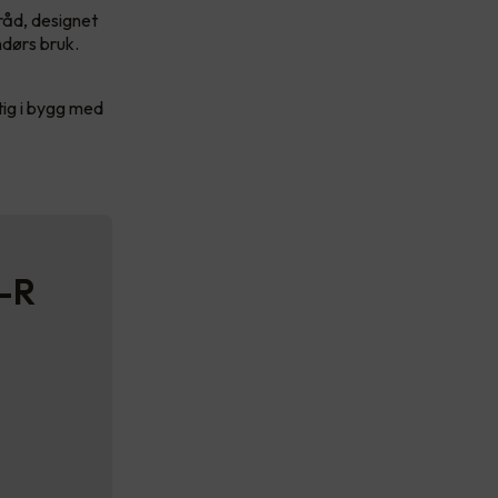
råd, designet
ndørs bruk.
ktig i bygg med
Y-R