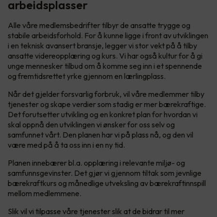
arbeidsplasser
Alle våre medlemsbedrifter tilbyr de ansatte trygge og
stabile arbeidsforhold. For å kunne ligge i front av utviklingen
i en teknisk avansert bransje, legger vi stor vekt på å tilby
ansatte videreopplæring og kurs. Vi har også kultur for å gi
unge mennesker tilbud om å komme seg inn i et spennende
og fremtidsrettet yrke gjennom en lærlingplass.
Når det gjelder forsvarlig forbruk, vil våre medlemmer tilby
tjenester og skape verdier som stadig er mer bærekraftige.
Det forutsetter utvikling og en konkret plan for hvordan vi
skal oppnå den utviklingen vi ønsker for oss selv og
samfunnet vårt. Den planen har vi på plass nå, og den vil
være med på å ta oss inn i en ny tid.
Planen innebærer bl.a. opplæring i relevante miljø- og
samfunnsgevinster. Det gjør vi gjennom tiltak som jevnlige
bærekraftkurs og månedlige utveksling av bærekraftinnspill
mellom medlemmene.
Slik vil vi tilpasse våre tjenester slik at de bidrar til mer