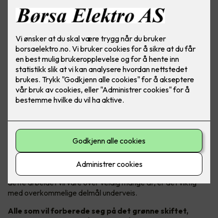
Gode bærekraftsmål i fokus
Godt bærekraftsarbeid er avhengig av konkrete mål. Fordi
dette arbeidet vil vare over veldig mange år, er det viktig
med overkommelige delmål underveis.
Alle som vil forberede seg på det grønne skiftet,