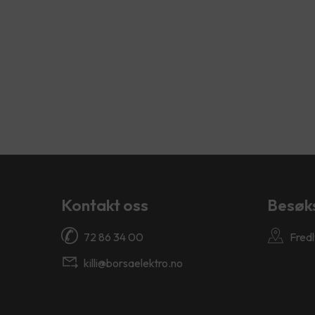
Kontakt oss
Besøk
72 86 34 00
Fredl
killi@borsaelektro.no