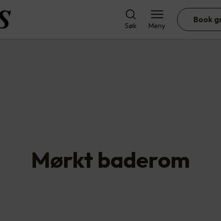
Book g
Søk
Meny
Mørkt baderom