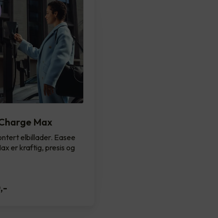
Charge Max
ntert elbillader. Easee
x er kraftig, presis og
0
,-