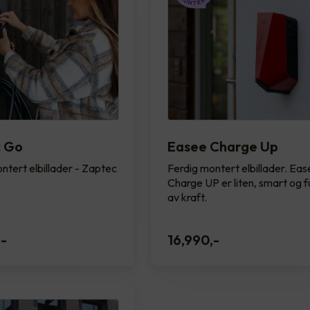
c Go
Easee Charge Up
ntert elbillader - Zaptec
Ferdig montert elbillader. Ea
Charge UP er liten, smart og fu
av kraft.
,-
16,990
,-