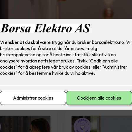
materiell
El-sikkerhet
Ferdig montert
Lad