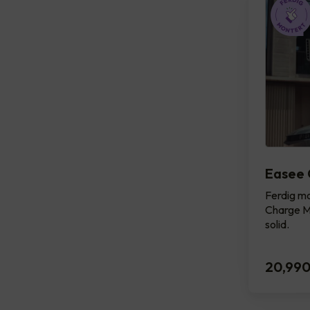
Easee 
Ferdig mo
Charge Ma
solid.
20,99