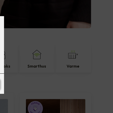
eboks
Smarthus
Varme