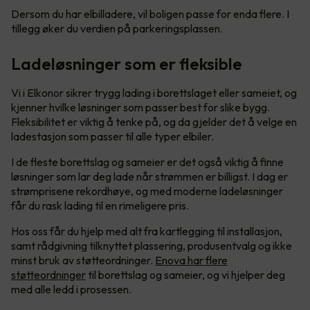
Dersom du har elbilladere, vil boligen passe for enda flere. I
tillegg øker du verdien på parkeringsplassen.
Ladeløsninger som er fleksible
Vi i Elkonor sikrer trygg lading i borettslaget eller sameiet, og
kjenner hvilke løsninger som passer best for slike bygg.
Fleksibilitet er viktig å tenke på, og da gjelder det å velge en
ladestasjon som passer til alle typer elbiler.
I de fleste borettslag og sameier er det også viktig å finne
løsninger som lar deg lade når strømmen er billigst. I dag er
strømprisene rekordhøye, og med moderne ladeløsninger
får du rask lading til en rimeligere pris.
Hos oss får du hjelp med alt fra kartlegging til installasjon,
samt rådgivning tilknyttet plassering, produsentvalg og ikke
minst bruk av støtteordninger.
Enova har flere
støtteordninger
til borettslag og sameier, og vi hjelper deg
med alle ledd i prosessen.