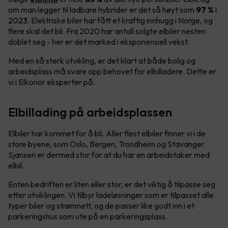
om man legger til ladbare hybrider er det så høyt som
97 %
i
2023
. Elektriske biler har fått et kraftig innhugg i Norge, og
flere skal det bli. Fra 2020 har antall solgte elbiler nesten
doblet seg - her er det marked i eksponensiell vekst.
Med en så sterk utvikling, er det klart at både bolig og
arbeidsplass må svare opp behovet for elbilladere. Dette er
vi i Elkonor eksperter på.
Elbillading på arbeidsplassen
Elbiler har kommet for å bli. Aller flest elbiler finner vi i de
store byene, som Oslo, Bergen, Trondheim og Stavanger.
Sjansen er dermed stor for at du har en arbeidstaker med
elbil.
Enten bedriften er liten eller stor, er det viktig å tilpasse seg
etter utviklingen. Vi tilbyr ladeløsninger som er tilpasset alle
typer biler og strømnett, og de passer like godt inn i et
parkeringshus som ute på en parkeringsplass.