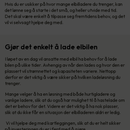
Hvis du er usikker på hvor mange elbilladere du trenger, kan
det lønne seg å starte i det små, og heller utvide med tid.
Det skal være enkelt å tilpasse seg fremtidens behov, og det
vil vi selvsagt hjelpe deg med.
Gjør det enkelt å lade elbilen
I løpet av en dag vil ansatte med elbil ha behov for å lade
bilen på ulike tider. Avhengig av når den lades og hvor den er
plassert vil strømnettet og kapasiteten variere. Nettopp
derfor er det viktig å være sikker på hvilken ladeløsning du
trenger.
Mange velger å ha en løsning med både hurtigladere og
vanlige ladere, slik at du også har mulighet til å hastelade om
det er behov for det. Videre er det viktig å ha nok plasser,
slik at du ikke får en situasjon der elbilladeren aldri er ledig.
Vi vil hjelpe deg med kartleggingen, slik at du er helt sikker
på investeringen du er i ferd med å gjøre.