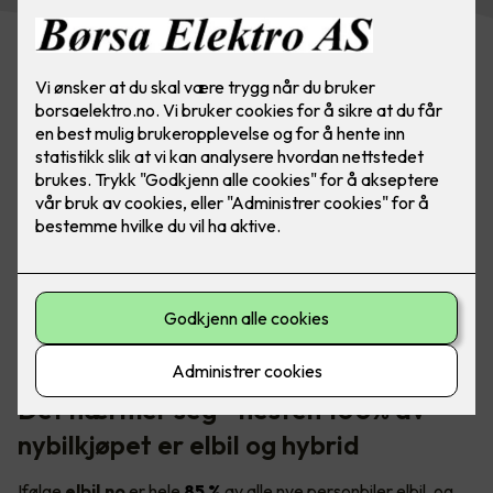
I Norge er det et stort, og voksende behov for tilgjengelige
elbilladere - både i borettslaget og på arbeidsplassen.
Foto: Marthe Thu (for Zaptec)
Det nærmer seg - nesten 100% av
nybilkjøpet er elbil og hybrid
Ifølge
elbil.no
er hele
85 %
av alle nye personbiler elbil, og