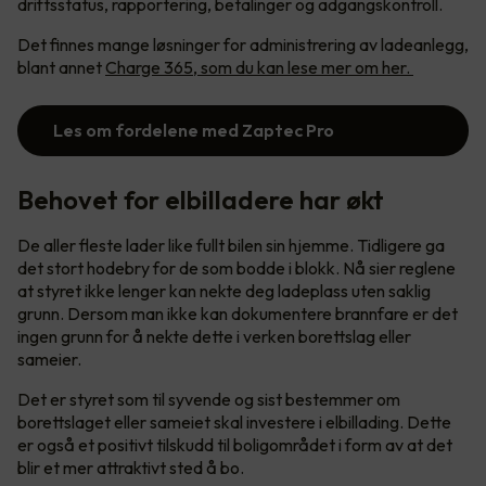
driftsstatus, rapportering, betalinger og adgangskontroll.
Det finnes mange løsninger for administrering av ladeanlegg,
blant annet
Charge 365, som du kan lese mer om her.
Les om fordelene med Zaptec Pro
Behovet for elbilladere har økt
De aller fleste lader like fullt bilen sin hjemme. Tidligere ga
det stort hodebry for de som bodde i blokk. Nå sier reglene
at styret ikke lenger kan nekte deg ladeplass uten saklig
grunn. Dersom man ikke kan dokumentere brannfare er det
ingen grunn for å nekte dette i verken borettslag eller
sameier.
Det er styret som til syvende og sist bestemmer om
borettslaget eller sameiet skal investere i elbillading. Dette
er også et positivt tilskudd til boligområdet i form av at det
blir et mer attraktivt sted å bo.