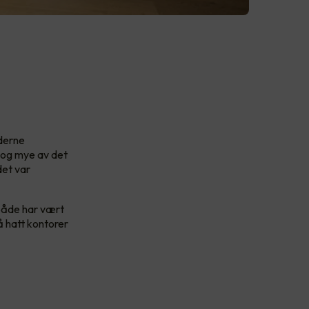
oderne
r og mye av det
det var
 både har vært
å hatt kontorer