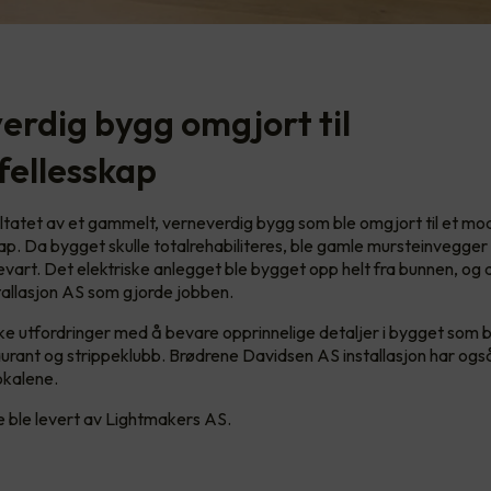
erdig bygg omgjort til
fellesskap
ltatet av et gammelt, verneverdig bygg som ble omgjort til et m
ap. Da bygget skulle totalrehabiliteres, ble gamle mursteinvegge
evart. Det elektriske anlegget ble bygget opp helt fra bunnen, og 
tallasjon AS som gjorde jobben.
ke utfordringer med å bevare opprinnelige detaljer i bygget som
aurant og strippeklubb. Brødrene Davidsen AS installasjon har ogs
okalene.
 ble levert av Lightmakers AS.