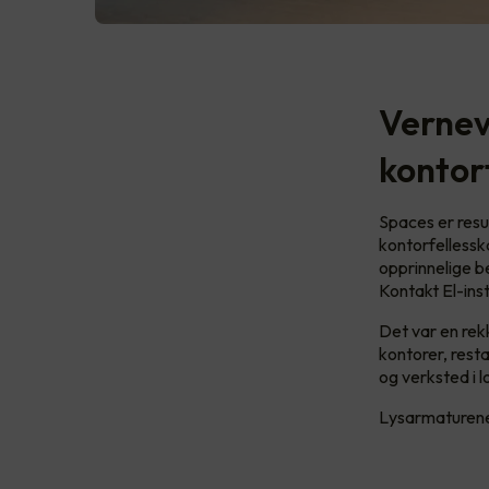
Vernev
kontor
Spaces er resu
kontorfellessk
opprinnelige b
Kontakt El-ins
Det var en rek
kontorer, rest
og verksted i l
Lysarmaturene