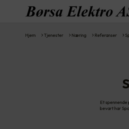
Hjem
Tjenester
Næring
Referanser
S
S
Et spennende p
bevart har Spa