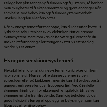
I tillegg kan plasseringen på skinnen også justeres, så her har
man muligheter til å eksperimentere og gjøre endringer når
som helst. Ved behov kan også skinnesystemet enkelt
utvides i lengden eller forkortes.
Når skinnesystemet først er oppe, kan du dessuten bytte ut
lyskildene selv, uten besøk av elektriker. Har du samme
skinnesystem i flere rom kan dette være gull verdt når du
ønsker litt forandring eller trenger ekstra lys ett sted og
mindre lys et annet.
Hvor passer skinnesystemer?
Fleksibiliteten gjør at skinnesystemer kan brukes omtrent
hvor som helst. Man ser ofte skinnesystemer i stuen,
spisestuen eller på kjøkkenet, men de kan fint brukes også i
gangen, entreen eller over trappepartiet. Ved å innfelle
skinnene i himlingen, for eksempel i et spiletak, blir selve
skinnene mindre fremtredende. Samtidig beholder du den
gode fleksibiliteten og et opplegg for belysningen som kan
tilpasses etter dine behov.