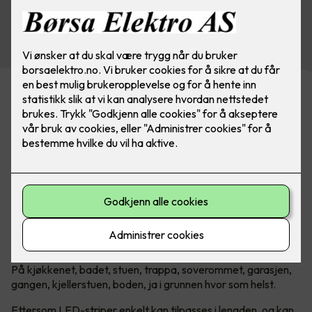
Se vårt utvalg av belysning
Uendelige muligheter med LED-
striper!
Introduksjonen av LED har revolusjonert belysningsbransjen.
Lang levetid, lavt strømforbruk og lav varmeutvikling, gjør
LED-lyskilder svært allsidige. Det gjelder kanskje mest av
alt når man snakker om LED-striper.
Hvor passer LED-striper?
På kjøkkenet, badet, stuen, trappa, soverommet, garasjen,
gangen, kjellerstuen, boden, ja i grunnen hvor som helst.
Ettersom LED-striper enkelt kan tilpasses i lengden, og kan