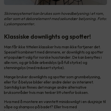
Skinnesystemet kan brukes som hovedbelysning i et rom,
eller som et dekorelement med sekundær belysning. Foto:
Lyskomponenter.
Klassiske downlights og spotter!
Man får ikke tittelen klassiker hvis man ikke fortjener det.
Spesielt kombinert med dimmere, er downlights og spotter
et populært valg for norske husstander. De kan benyttes i
alle rom, og gir både arbeidslys (på full styrke) og
stemningslys (med redusert styrke).
Mange bruker downlights og spotter som grunnbelysning,
eller for å belyse bilder eller andre deler av interiøret.
Samtidig kan finnes det mange andre alternative
bruksområder hvis man tenker litt utenfor boksen.
Hva med å montere en vanntett minidownligt i en dusjnisje til
såpe og shampoo på badet? Eller hva med