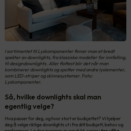
I sortimentet til Lyskomponenter finner man et bredt
spekter av downlights, fra klassiske modeller for innfelling,
til designdownlights. Aller flottest blir det når man
kombinerer downlights og spotter med andre lyslementer,
som LED-striper og skinnesystemer. Foto:
Lyskomponenter.
Så, hvilke downlights skal man
egentlig velge?
Hva passer for deg, og hvor stort er budsjettet? Vi hjelper
deg å velge riktige downlights ut i fra ditt budsjett, behov og
preferanser. La deg inspirere av produkt-serier i
tre ulike