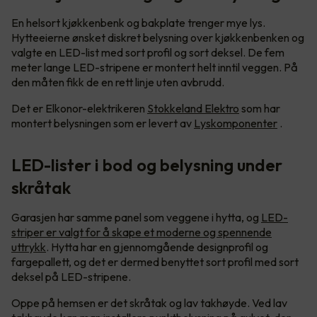
En helsort kjøkkenbenk og bakplate trenger mye lys.
Hytteeierne ønsket diskret belysning over kjøkkenbenken og
valgte en LED-list med sort profil og sort deksel. De fem
meter lange LED-stripene er montert helt inntil veggen. På
den måten fikk de en rett linje uten avbrudd.
Det er Elkonor-elektrikeren
Stokkeland Elektro
som har
montert belysningen som er levert av
Lyskomponenter
.
LED-lister i bod og belysning under
skråtak
Garasjen har samme panel som veggene i hytta, og
LED-
striper er valgt for å skape et moderne og spennende
uttrykk
. Hytta har en gjennomgående designprofil og
fargepallett, og det er dermed benyttet sort profil med sort
deksel på LED-stripene.
Oppe på hemsen er det skråtak og lav takhøyde. Ved lav