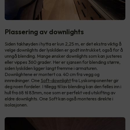
Plassering av downlights
Siden takhøyden i hytta er kun 2,25 m, er det ekstra viktig å
velge downlights der lyskilden er godt inntrukket, også for å
unngå blending. Mange ønsker downlights som kan justeres
eller vippes 360 grader. Her er sjansen for blending større,
siden lyskilden ligger langt fremme i armaturen.
Downlightene er montert ca. 40 cm fra vegg og
innredninger. One
Soft-downlight
fra Lyskomponenter gir
deg noen fordeler. I tillegg til lav blending kan den felles inn i
hull fra 68 til 83mm, noe som er perfekt ved utskifting av
eldre downlights. One Soft kan også monteres direkte i
isolasjonen.