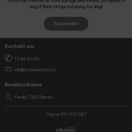
Ta kontakt med en av våre dyktige elektrikere, så hjelper vi
deg å finne riktige belysning for deg!
Ta kontakt
Kontakt oss
72 86 34 00
killi@borsaelektro.no
Besøksadresse
Fredly, 7353 Børsa
Org.no 991 700 587