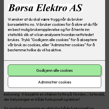
Vi nordmenn elsker å dra på hytta, det er det ikke noe tvil
om. En viktig trivselsfaktor på hytta er god og riktig
belysning. Vi besøkte en strøken hytte på Hovden, i Setesdal,
der belysningen er både funksjonell og lekker!
En god belysningsplan er viktig for både funksjonell og