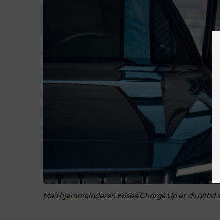
Med hjemmeladeren Easee Charge Up er du alltid sikre