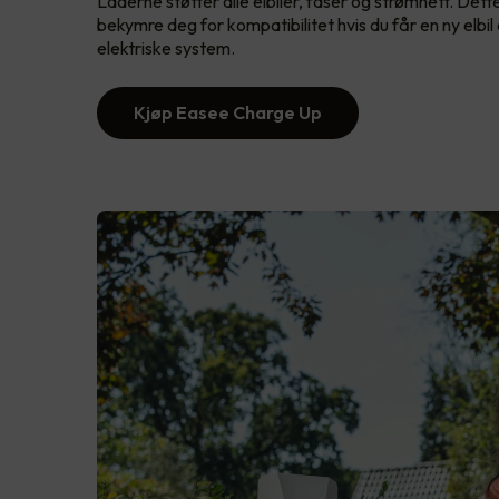
Laderne støtter alle elbiler, faser og strømnett. Dett
bekymre deg for kompatibilitet hvis du får en ny elb
elektriske system.
Kjøp Easee Charge Up