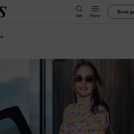
Book g
Søk
Meny
ee