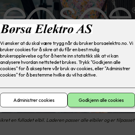
t en fulladet elbil. Laderen passer alle elbiler og er tilpasset 