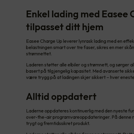
Enkel lading med Easee 
tilpasset ditt hjem
Easee Charge Up leverer lynrask lading med en effek
belastningen smart over tre faser, sikres en mer skå
strømnettet.
Laderen støtter alle elbiler og strømnett, og sørger a
basert på tilgjengelig kapasitet. Med avanserte sikk
være trygg på at ladingen skjer sikkert – hver enest
Alltid oppdatert
Laderne oppdateres kontinuerlig med den nyeste funk
over-the-air programvareoppdateringer. På denne må
trygt og fremtidssikret produkt.