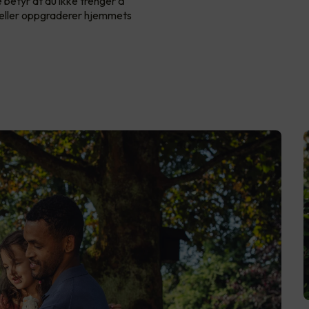
e betyr at du ikke trenger å
il eller oppgraderer hjemmets