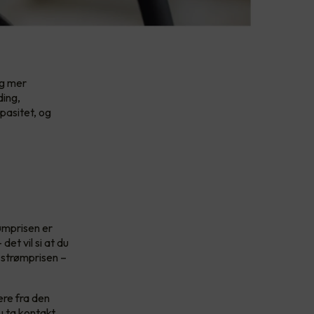
og mer
ding,
pasitet, og
ømprisen er
et vil si at du
r strømprisen –
ere fra den
u ta kontakt