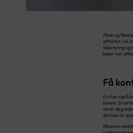
Flere og flere
effektivt. De s
tidsstyring og 
lader mer effe
Få kon
Du kan også be
lavere. Smarte
sikrer deg ladi
det kan du spa
Elkonors elekt
solide produs