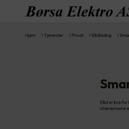
Hjem
Tjenester
Privat
Elbillading
Smar
Smar
Elbil er bra f
strømprisene e