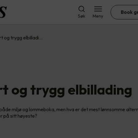
Book g
Søk
Meny
t og trygg elbilladi…
t og trygg elbillading
or både miljø og lommeboka, men hva er det mest lønnsomme altern
r på sitt høyeste?