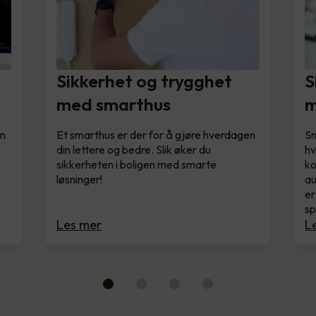
Sikkerhet og trygghet
S
med smarthus
m
en
Et smarthus er der for å gjøre hverdagen
Sm
din lettere og bedre. Slik øker du
hv
sikkerheten i boligen med smarte
ko
løsninger!
au
er
s
Les mer
L