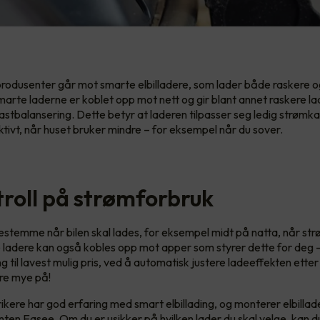
 produsenter går mot smarte elbilladere, som lader både raskere 
marte laderne er koblet opp mot nett og gir blant annet raskere la
lastbalansering. Dette betyr at laderen tilpasser seg ledig strømka
ktivt, når huset bruker mindre – for eksempel når du sover.
troll på strømforbruk
stemme når bilen skal lades, for eksempel midt på natta, når str
 ladere kan også kobles opp mot apper som styrer dette for deg – d
ng til lavest mulig pris, ved å automatisk justere ladeeffekten ette
re mye på!
rikere har god erfaring med smart elbillading, og monterer elbillad
enten
Easee
. Om du er usikker på hvilken lader du skal velge, kan d