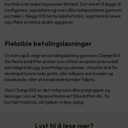
kontroll over ladestasjonenes tilstand. Det enkelt å legge til,
konfigurere, oppdatere og overvåke ladepunktene gjennom
portalen, i tillegg til å hente ladehistorikk, registrere brukere
og utføre en rekke andre oppgaver.
Fleksible betalingsløsninger
Du kan også velge en betalingsløsning gjennom Charge365.
De fleste bedrifter ønsker som oftest en annen prismodell
enn leilighetsbygg, borettslag og sameier. Ansatte skal for
eksempel kunne lade gratis, eller billigere enn kunder og
besøkende, eller at besøkende betaler fullpris.
Med Charge365 er det mulig med ulike prisgrupper og
løsninger som er tilpasset behovet til bedriften din. Ta
kontakt med oss, så hjelper vi deg i gang.
Lyst til å lese mer?