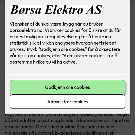
Med Zaptec Pro kan du enkelt oppskalere antall
ladestasjoner om behovet øker. Tilgjengelighet for
ansatte og kunder blir bare viktigere. Foto: Marthe Thu
I og med at nesten 100 % av dagens nybilsalg er elbil, trenger
både bedrifter, ansatte og kunder å lade elbilen sin i løpet av
arbeidsdagen. Det er derfor viktig å ha ladestasjoner
tilgjengelig på kontoret, byggeplassen, butikken eller