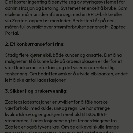
Det koster ingenting å benytte seg av styringssystemet for
administrasjon og betaling. Systemet er enkelt å bruke. Som
elbileier må man identifisere seg med en RFID-brikke eller
via Zaptec-appen før man lader. Bedriften får på den
måten full oversikt over strømforbruket per ansatt i Zaptec
Portal.
2. Et konkurransefortrinn:
Stadig flere kjører elbil, både kunder og ansatte. Det å ha
muligheten til å kunne lade på arbeidsplassen er derfor et
stort konkurransefortrinn, og det viser en bærekraftig
tankegang. Om bedriften ønsker å utvide elbilparken, er det
lett å øke antall ladestasjoner.
3. Sikkert og brukervennlig:
Zaptecs ladestasjoner er utviklet for å tåle norske
værforhold, med kulde, snø og regn. De har strenge
kvalitetskrav og er godkjent i henhold til ISO61851-
standarden. Ladestasjonene og festeanordningene fra
Zaptec er også tyverisikre. Om de allikevel skulle trenge