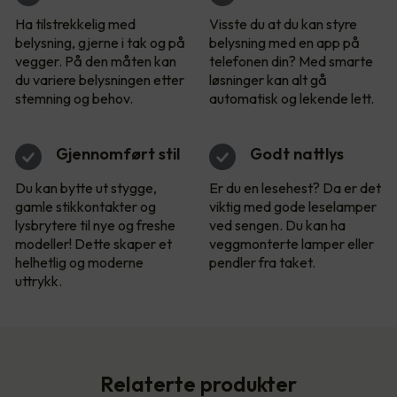
Ha tilstrekkelig med
Visste du at du kan styre
belysning, gjerne i tak og på
belysning med en app på
vegger. På den måten kan
telefonen din? Med smarte
du variere belysningen etter
løsninger kan alt gå
stemning og behov.
automatisk og lekende lett.
Gjennomført stil
Godt nattlys
Du kan bytte ut stygge,
Er du en lesehest? Da er det
gamle stikkontakter og
viktig med gode leselamper
lysbrytere til nye og freshe
ved sengen. Du kan ha
modeller! Dette skaper et
veggmonterte lamper eller
helhetlig og moderne
pendler fra taket.
uttrykk.
Relaterte produkter