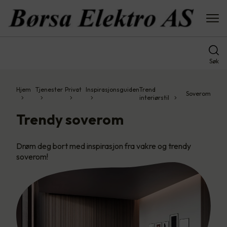
Søk
Hjem
Tjenester
Privat
Inspirasjonsguiden
Trend
Soverom
interiørstil
Trendy soverom
Drøm deg bort med inspirasjon fra vakre og trendy
soverom!