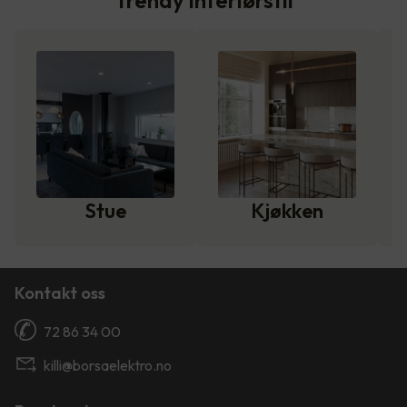
Trendy interiørstil
Stue
Kjøkken
Kontakt oss
72 86 34 00
killi@borsaelektro.no